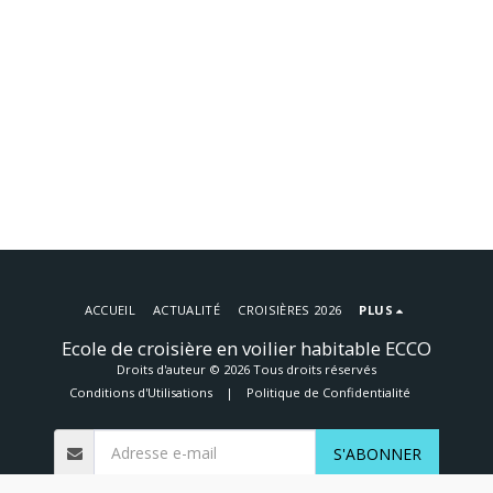
ACCUEIL
ACTUALITÉ
CROISIÈRES 2026
PLUS
Ecole de croisière en voilier habitable ECCO
Droits d'auteur © 2026 Tous droits réservés
Conditions d'Utilisations
|
Politique de Confidentialité
S'ABONNER