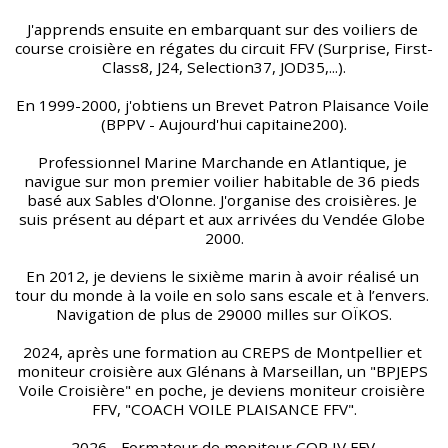
J'apprends ensuite en embarquant sur des voiliers de 
course croisière en régates du circuit FFV (Surprise, First-
Class8, J24, Selection37, JOD35,...).
En 1999-2000, j'obtiens un Brevet Patron Plaisance Voile 
(BPPV - Aujourd'hui capitaine200).
Professionnel Marine Marchande en Atlantique, je 
navigue sur mon premier voilier habitable de 36 pieds 
basé aux Sables d'Olonne. J'organise des croisières. Je 
suis présent au départ et aux arrivées du Vendée Globe 
2000.
En 2012, je deviens le sixième marin à avoir réalisé un 
tour du monde à la voile en solo sans escale et à l’envers. 
Navigation de plus de 29000 milles sur OÏKOS.
2024, après une formation au CREPS de Montpellier et 
moniteur croisière aux Glénans à Marseillan, un "BPJEPS 
Voile Croisière" en poche, je deviens moniteur croisière 
FFV, "COACH VOILE PLAISANCE FFV".
2026 - Formateur de moniteur CQP IV FFV.